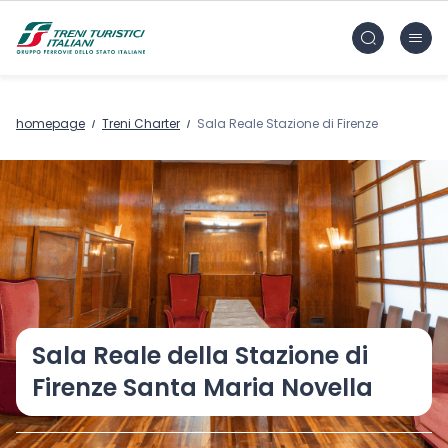
Vai al contenuto principale
FS Treni Turistici Gruppo Ferrovie dello Stato
homepage
Treni Charter
Sala Reale Stazione di Firenze
Sala Reale della Stazione di
Firenze Santa Maria Novella