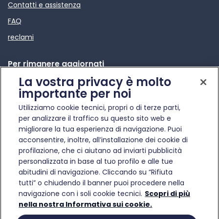
Contatti e assistenza
FAQ
reclami
Per rimanere aggiornati
La vostra privacy è molto
News e comunicati stampa
importante per noi
Apre in una nuova scheda
Infotraffico
Utilizziamo cookie tecnici, propri o di terze parti,
Etica e Compliance
per analizzare il traffico su questo sito web e
migliorare la tua esperienza di navigazione. Puoi
acconsentire, inoltre, all’installazione dei cookie di
profilazione, che ci aiutano ad inviarti pubblicità
personalizzata in base al tuo profilo e alle tue
abitudini di navigazione. Cliccando su “Rifiuta
© Gruppo FS Italiane 2025
tutti” o chiudendo il banner puoi procedere nella
Condizioni di trasporto
Protezione dati personali
Informativa sui cookie
Gestisci preferenze
navigazione con i soli cookie tecnici.
Scopri di più
Partita Iva 17182881007
nella nostra Informativa sui cookie.