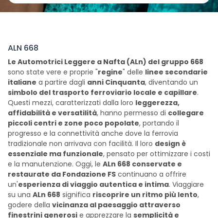
ALN 668
Le Automotrici Leggere a Nafta (ALn) del gruppo 668
sono state vere e proprie "
regine
" delle
linee secondarie
italiane
a partire dagli
anni Cinquanta
, diventando un
simbolo del trasporto ferroviario locale e capillare
.
Questi mezzi, caratterizzati dalla loro
leggerezza,
affidabilità e versatilità
, hanno permesso di
collegare
piccoli centri e zone poco popolate
, portando il
progresso e la connettività anche dove la ferrovia
tradizionale non arrivava con facilità. Il loro
design è
essenziale ma funzionale
, pensato per ottimizzare i costi
e la manutenzione. Oggi, le
ALn 668 conservate e
restaurate da Fondazione FS
continuano a offrire
un'
esperienza di viaggio autentica e intima
. Viaggiare
su una
ALn 668
significa
riscoprire un ritmo più lento
,
godere della
vicinanza al paesaggio attraverso
finestrini generosi
e apprezzare la
semplicità e