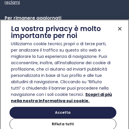
reclami
Per rimanere aggiornati
La vostra privacy è molto
News e comunicati stampa
importante per noi
Apre in una nuova scheda
Infotraffico
Utilizziamo cookie tecnici, propri o di terze parti,
Etica e Compliance
per analizzare il traffico su questo sito web e
migliorare la tua esperienza di navigazione. Puoi
acconsentire, inoltre, all’installazione dei cookie di
profilazione, che ci aiutano ad inviarti pubblicità
personalizzata in base al tuo profilo e alle tue
abitudini di navigazione. Cliccando su “Rifiuta
© Gruppo FS Italiane 2025
tutti” o chiudendo il banner puoi procedere nella
Condizioni di trasporto
Protezione dati personali
Informativa sui cookie
Gestisci preferenze
navigazione con i soli cookie tecnici.
Scopri di più
Partita Iva 17182881007
nella nostra Informativa sui cookie.
Accetta
Rifiuta tutti