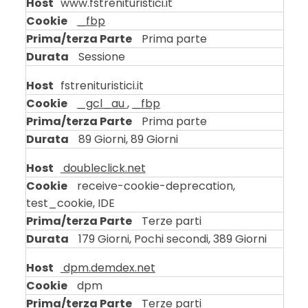
Cookie
www.fstrenituristici.it
di
_fbp
profilazione
Prima parte
Sessione
fstrenituristici.it
_gcl_au
,
_fbp
Prima parte
89 Giorni, 89 Giorni
doubleclick.net
receive-cookie-deprecation,
test_cookie, IDE
Terze parti
179 Giorni, Pochi secondi, 389 Giorni
dpm.demdex.net
dpm
Terze parti