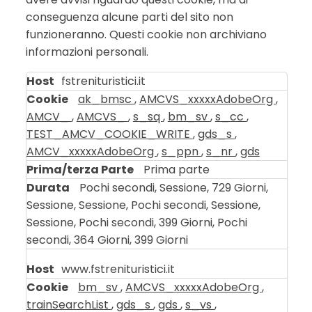
conseguenza alcune parti del sito non
funzioneranno. Questi cookie non archiviano
informazioni personali.
Cookie
fstrenituristici.it
strettamente
ak_bmsc
,
AMCVS_xxxxxAdobeOrg
,
necessari
AMCV_
,
AMCVS_
,
s_sq
,
bm_sv
,
s_cc
,
TEST_AMCV_COOKIE_WRITE
,
gds_s
,
AMCV_xxxxxAdobeOrg
,
s_ppn
,
s_nr
,
gds
Prima parte
Pochi secondi, Sessione, 729 Giorni,
Sessione, Sessione, Pochi secondi, Sessione,
Sessione, Pochi secondi, 399 Giorni, Pochi
secondi, 364 Giorni, 399 Giorni
www.fstrenituristici.it
bm_sv
,
AMCVS_xxxxxAdobeOrg
,
trainSearchList
,
gds_s
,
gds
,
s_vs
,