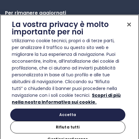
Per rimanere aggiornati
La vostra privacy è molto
News e comunicati stampa
importante per noi
Apre in una nuova scheda
Infotraffico
Utilizziamo cookie tecnici, propri o di terze parti,
Etica e Compliance
per analizzare il traffico su questo sito web e
migliorare la tua esperienza di navigazione. Puoi
acconsentire, inoltre, all’installazione dei cookie di
profilazione, che ci aiutano ad inviarti pubblicità
personalizzata in base al tuo profilo e alle tue
abitudini di navigazione. Cliccando su “Rifiuta
© Gruppo FS Italiane 2025
tutti” o chiudendo il banner puoi procedere nella
Condizioni di trasporto
Protezione dati personali
Informativa sui cookie
Gestisci preferenze
navigazione con i soli cookie tecnici.
Scopri di più
Partita Iva 17182881007
nella nostra Informativa sui cookie.
Accetta
Rifiuta tutti
Acquista
Acquista