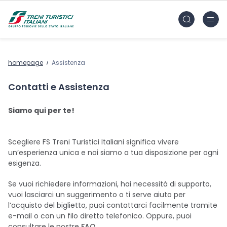
Vai al contenuto principale
FS Treni Turistici Gruppo Ferrovie dello Stato
homepage
Assistenza
Contatti e Assistenza
Siamo qui per te!
Scegliere FS Treni Turistici Italiani significa vivere
un’esperienza unica e noi siamo a tua disposizione per ogni
esigenza.
Se vuoi richiedere informazioni, hai necessità di supporto,
vuoi lasciarci un suggerimento o ti serve aiuto per
l’acquisto del biglietto, puoi contattarci facilmente tramite
e-mail o con un filo diretto telefonico. Oppure, puoi
consultare le nostre
FAQ
.