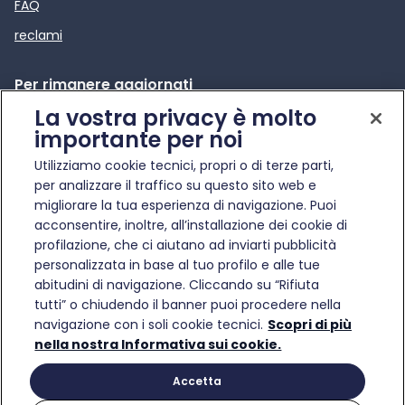
FAQ
reclami
Per rimanere aggiornati
La vostra privacy è molto
News e comunicati stampa
importante per noi
Apre in una nuova scheda
Infotraffico
Utilizziamo cookie tecnici, propri o di terze parti,
Etica e Compliance
per analizzare il traffico su questo sito web e
migliorare la tua esperienza di navigazione. Puoi
acconsentire, inoltre, all’installazione dei cookie di
profilazione, che ci aiutano ad inviarti pubblicità
personalizzata in base al tuo profilo e alle tue
abitudini di navigazione. Cliccando su “Rifiuta
© Gruppo FS Italiane 2025
tutti” o chiudendo il banner puoi procedere nella
Condizioni di trasporto
Protezione dati personali
Informativa sui cookie
Gestisci preferenze
navigazione con i soli cookie tecnici.
Scopri di più
Partita Iva 17182881007
nella nostra Informativa sui cookie.
Accetta