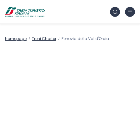
Vai al contenuto principale
FS Treni Turistici Gruppo Ferrovie dello Stato
homepage
Treni Charter
Ferrovia della Val d'Orcia