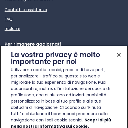
Contatti e assistenza
FAQ
reclami
Per rimanere aggiornati
La vostra privacy è molto
News e comunicati stampa
importante per noi
Apre in una nuova scheda
Infotraffico
Utilizziamo cookie tecnici, propri o di terze parti,
Etica e Compliance
per analizzare il traffico su questo sito web e
migliorare la tua esperienza di navigazione. Puoi
acconsentire, inoltre, all’installazione dei cookie di
profilazione, che ci aiutano ad inviarti pubblicità
personalizzata in base al tuo profilo e alle tue
abitudini di navigazione. Cliccando su “Rifiuta
© Gruppo FS Italiane 2025
tutti” o chiudendo il banner puoi procedere nella
Condizioni di trasporto
Protezione dati personali
Informativa sui cookie
Gestisci preferenze
navigazione con i soli cookie tecnici.
Scopri di più
Partita Iva 17182881007
nella nostra Informativa sui cookie.