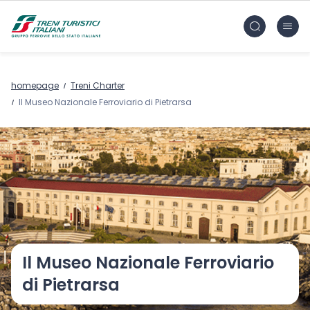
Vai al contenuto principale
FS Treni Turistici Gruppo Ferrovie dello Stato
homepage
Treni Charter
Il Museo Nazionale Ferroviario di Pietrarsa
Il Museo Nazionale Ferroviario
di Pietrarsa