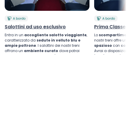
Salottini ad uso esclusivo
Prima Classe
Entra in un
accogliente salotto viaggiante
,
Lo
scompartimento
caratterizzato da
sedute in velluto blu e
nostri treni offre un
a
ampie poltrone
. I salottini dei nostri treni
spazioso
con
como
offrono un
ambiente curato
dove potrai
Avrai a disposizione
viaggiare con maggiore
privacy
, da solo o in
i tuoi bagagli
.
compagnia.