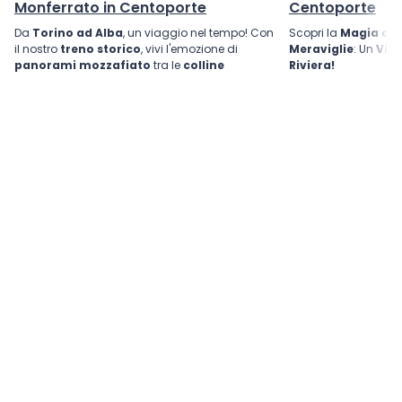
Monferrato in Centoporte
Centoporte
Da
Torino ad Alba
, un viaggio nel tempo! Con
Scopri la
Magia dell
il nostro
treno storico
, vivi l'emozione di
Meraviglie
: Un
Viag
panorami mozzafiato
tra le
colline
Riviera!
UNESCO
. Un'esperienza autentica tra fascino
d'epoca e sapori del Piemonte.