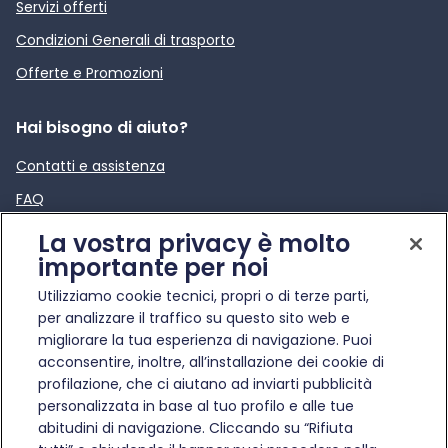
Servizi offerti
Condizioni Generali di trasporto
Offerte e Promozioni
Hai bisogno di aiuto?
Contatti e assistenza
FAQ
reclami
La vostra privacy è molto
importante per noi
Per rimanere aggiornati
Utilizziamo cookie tecnici, propri o di terze parti,
per analizzare il traffico su questo sito web e
News e comunicati stampa
migliorare la tua esperienza di navigazione. Puoi
Apre in una nuova scheda
Infotraffico
acconsentire, inoltre, all’installazione dei cookie di
profilazione, che ci aiutano ad inviarti pubblicità
Etica e Compliance
personalizzata in base al tuo profilo e alle tue
abitudini di navigazione. Cliccando su “Rifiuta